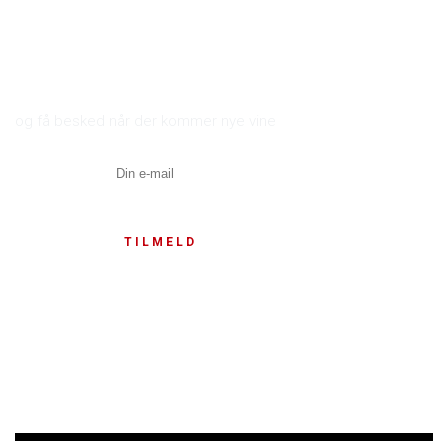
Tilmeld dig til nyhedsbrevet
og få besked når der kommer nye vine
TILMELD