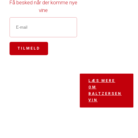
Få besked når der komme nye
vine
TILMELD
Jeg hedder Stig
LÆS MERE
OM
Baltzersen og har i
BALTZERSEN
mere end 25 år
VIN
interesseret mig
for vin og
gastronomi. Jeg