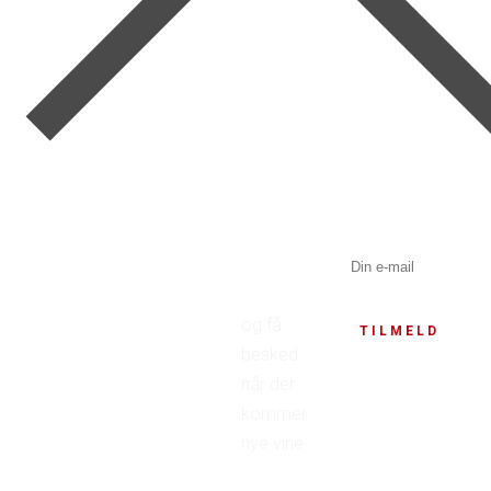
Tilmeld dig til
og få
TILMELD
nyhedsbrevet
besked
når der
kommer
nye vine