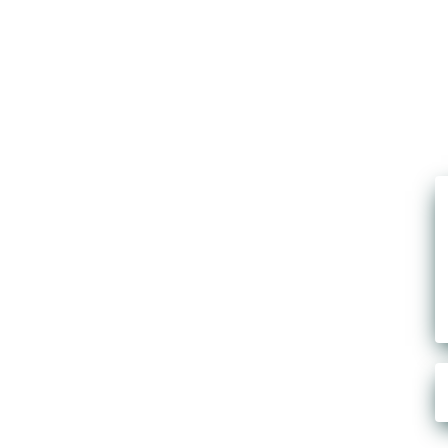
BEKRÆFT
VENLIGST AT
DU ER OVER