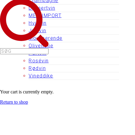
Champagne
Dessertvin
MED-IMPORT
Hvidvin
Julevin
Mousserende
Olivenolie
Portvin
Rosévin
Rødvin
Vineddike
Your cart is currently empty.
Return to shop