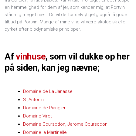
fra Galicien, fx Rias Baixas. Når vi taler Portugal, er det næppe
en hemmelighed for dem af jer, som kender mig, at Portvin
står mig meget nært. Du vil derfor selvfølgelig også få gode
tilbud på Portvin. Mange af mine vine vil være økologisk eller
dyrket efter biodynamiske principper.
Af
vinhuse
, som vil dukke op her
på siden, kan jeg nævne;
Domaine de La Janasse
St,Antonin
Domaine de Piaugier
Domaine Viret
Domaine Coursodon, Jerome Coursodon
Domaine la Martinelle