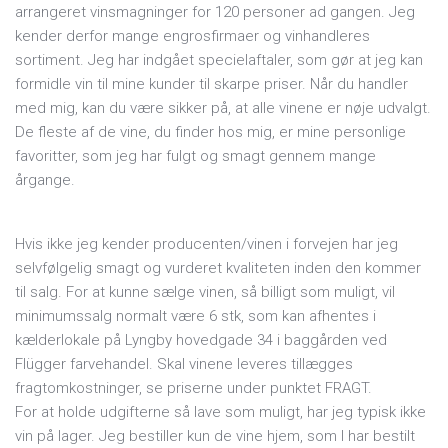
arrangeret vinsmagninger for 120 personer ad gangen. Jeg
kender derfor mange engrosfirmaer og vinhandleres
sortiment. Jeg har indgået specielaftaler, som gør at jeg kan
formidle vin til mine kunder til skarpe priser. Når du handler
med mig, kan du være sikker på, at alle vinene er nøje udvalgt.
De fleste af de vine, du finder hos mig, er mine personlige
favoritter, som jeg har fulgt og smagt gennem mange
årgange.
Hvis ikke jeg kender producenten/vinen i forvejen har jeg
selvfølgelig smagt og vurderet kvaliteten inden den kommer
til salg. For at kunne sælge vinen, så billigt som muligt, vil
minimumssalg normalt være 6 stk, som kan afhentes i
kælderlokale på Lyngby hovedgade 34 i baggården ved
Flügger farvehandel. Skal vinene leveres tillægges
fragtomkostninger, se priserne under punktet FRAGT.
For at holde udgifterne så lave som muligt, har jeg typisk ikke
vin på lager. Jeg bestiller kun de vine hjem, som I har bestilt