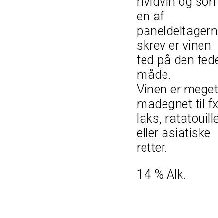
hvidvin og so
en af
paneldeltagern
skrev er vinen
fed på den fed
måde.
Vinen er meget
madegnet til f
laks, ratatouill
eller asiatiske
retter.
14 % Alk.