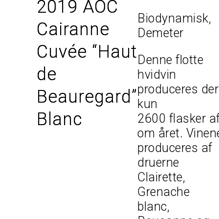
2019 AOC
Biodynamisk,
Cairanne
Demeter
Cuvée “Haut
Denne flotte
de
hvidvin
produceres der
Beauregard”
kun
Blanc
2600 flasker a
om året. Vinen
produceres af
druerne
Clairette,
Grenache
blanc,