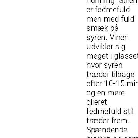
honning. Stilen
er fedmefuld
men med fuld
smæk på
syren. Vinen
udvikler sig
meget i glasset
hvor syren
træder tilbage
efter 10-15 mi
og en mere
olieret
fedmefuld stil
træder frem.
Spændende