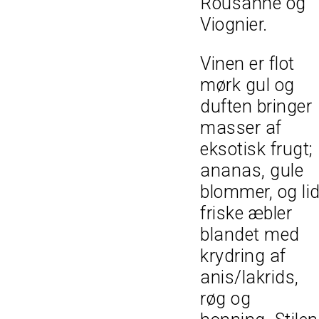
Rousanne og
Viognier.
Vinen er flot
mørk gul og
duften bringer
masser af
eksotisk frugt;
ananas, gule
blommer, og lid
friske æbler
blandet med
krydring af
anis/lakrids,
røg og