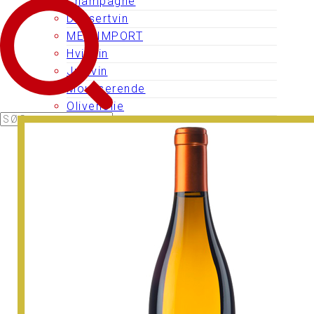
Champagne
Dessertvin
MED-IMPORT
Hvidvin
Julevin
Mousserende
Olivenolie
Portvin
Rosévin
Rødvin
Vineddike